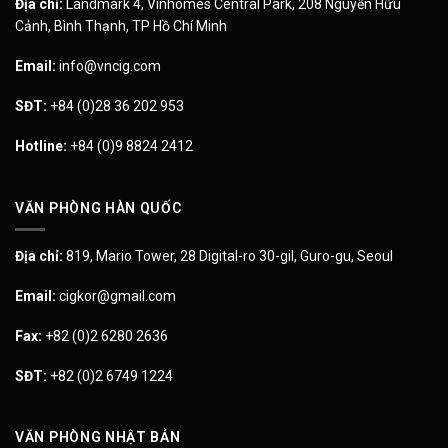
Địa chỉ:
Landmark 4, Vinhomes Central Park, 208 Nguyễn Hữu
Cảnh, Bình Thạnh, TP Hồ Chí Minh
Email:
info@vncig.com
SĐT:
+84 (0)28 36 202 953
Hotline:
+84 (0)9 8824 2412
VĂN PHÒNG HÀN QUỐC
Địa chỉ:
819, Mario Tower, 28 Digital-ro 30-gil, Guro-gu, Seoul
Email:
cigkor@gmail.com
Fax:
+82 (0)2 6280 2636
SĐT:
+82 (0)2 6749 1224
VĂN PHÒNG NHẬT BẢN