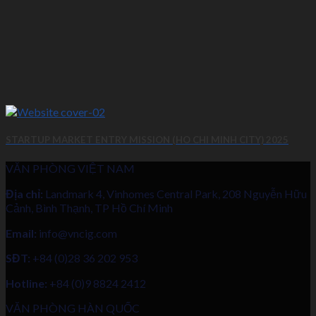
STARTUP MARKET ENTRY MISSION (HO CHI MINH CITY) 2025
VĂN PHÒNG VIỆT NAM
Địa chỉ:
Landmark 4, Vinhomes Central Park, 208 Nguyễn Hữu
Cảnh, Bình Thạnh, TP Hồ Chí Minh
Email:
info@vncig.com
SĐT:
+84 (0)28 36 202 953
Hotline:
+84 (0)9 8824 2412
VĂN PHÒNG HÀN QUỐC