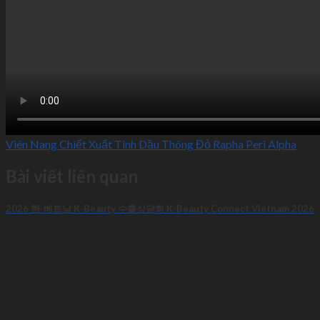
Thiết bị – Dụng cụ
Sự kiện
Sự kiện sắp diễn ra
Tất cả sự kiện
FAQ
LIÊN HỆ
Tiếng Việt
Tiếng Việt
English
Viên Nang Chiết Xuất Tinh Dầu Thông Đỏ Rapha Peri Alpha
Bài viết liên quan
2026 한-베트남 K-Beauty 수출상담회 K-Beauty Connect Vietnam 2026