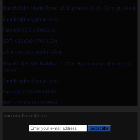
Địa chỉ:
819, Mario Tower, 28 Digital-ro 30-gil, Guro-gu, Seoul
Email:
cigkor@gmail.com
Fax:
+82 (0)2 6280 2636
SĐT:
+82 (0)2 6749 1224
VĂN PHÒNG NHẬT BẢN
Địa chỉ:
302, KM Building, 1-23-6, Hyakunincho, Shinjuku-ku,
Tokyo
Email:
cigkor@gmail.com
Fax:
+81 (0)3 6969 4980
SĐT:
+81 (0)3 4500 9998
Join our Newsletter