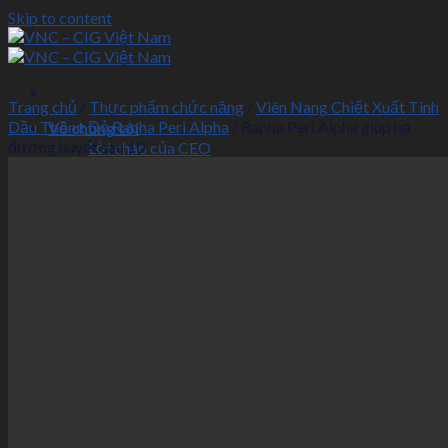
Skip to content
Trang chủ
/
Thực phẩm chức năng
/
Viên Nang Chiết Xuất Tinh
Dầu Thông Đỏ Rapha Peri Alpha
/
Rapha Peri Alpha giúp hạ
Về chúng tôi
đường huyết sau 10′
Lời chào của CEO
Câu chuyện thương hiệu – Lịch sử
Tầm nhìn – Sứ mệnh – Giá trị cốt lõi
Hoạt động
Tải Catalogue
DỊCH VỤ
Kết nối kinh doanh
Tư vấn
Marketing Offline
Marketing Online
SẢN PHẨM
Mỹ phẩm
Thực phẩm chức năng
Thực phẩm khác
Công nghệ
Đồ gia dụng