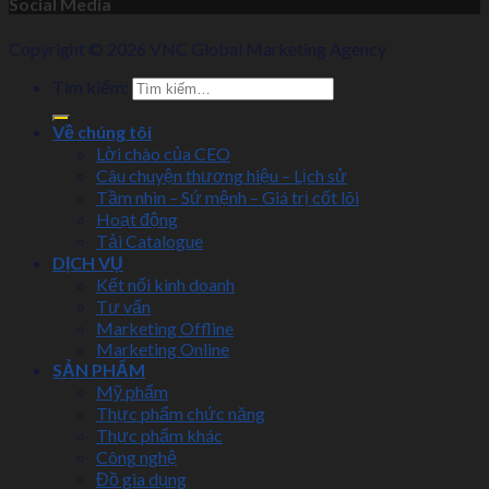
Social Media
Copyright © 2026 VNC Global Marketing Agency
Tìm kiếm:
Về chúng tôi
Lời chào của CEO
Câu chuyện thương hiệu – Lịch sử
Tầm nhìn – Sứ mệnh – Giá trị cốt lõi
Hoạt động
Tải Catalogue
DỊCH VỤ
Kết nối kinh doanh
Tư vấn
Marketing Offline
Marketing Online
SẢN PHẨM
Mỹ phẩm
Thực phẩm chức năng
Thực phẩm khác
Công nghệ
Đồ gia dụng