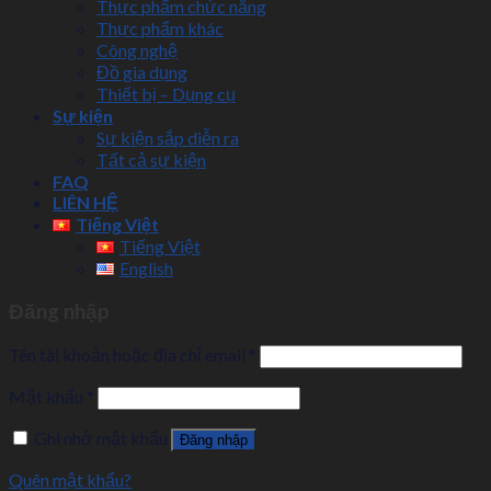
Thực phẩm chức năng
Thực phẩm khác
Công nghệ
Đồ gia dụng
Thiết bị – Dụng cụ
Sự kiện
Sự kiện sắp diễn ra
Tất cả sự kiện
FAQ
LIÊN HỆ
Tiếng Việt
Tiếng Việt
English
Đăng nhập
Tên tài khoản hoặc địa chỉ email
*
Mật khẩu
*
Ghi nhớ mật khẩu
Đăng nhập
Quên mật khẩu?