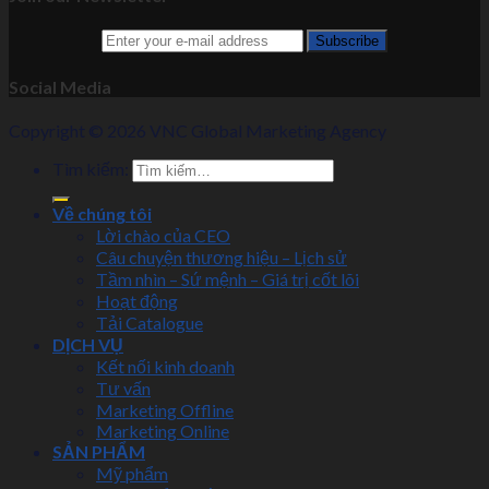
Social Media
Copyright © 2026 VNC Global Marketing Agency
Tìm kiếm:
Về chúng tôi
Lời chào của CEO
Câu chuyện thương hiệu – Lịch sử
Tầm nhìn – Sứ mệnh – Giá trị cốt lõi
Hoạt động
Tải Catalogue
DỊCH VỤ
Kết nối kinh doanh
Tư vấn
Marketing Offline
Marketing Online
SẢN PHẨM
Mỹ phẩm