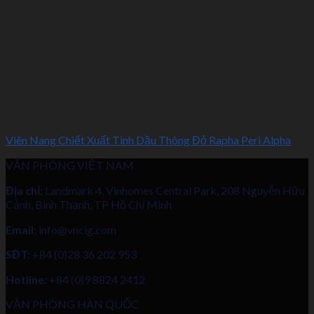
Viên Nang Chiết Xuất Tinh Dầu Thông Đỏ Rapha Peri Alpha
VĂN PHÒNG VIỆT NAM
Địa chỉ:
Landmark 4, Vinhomes Central Park, 208 Nguyễn Hữu
Cảnh, Bình Thạnh, TP Hồ Chí Minh
Email:
info@vncig.com
SĐT:
+84 (0)28 36 202 953
Hotline:
+84 (0)9 8824 2412
VĂN PHÒNG HÀN QUỐC