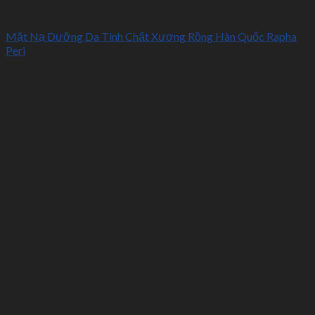
Mặt Nạ Dưỡng Da Tinh Chất Xương Rồng Hàn Quốc Rapha
Peri