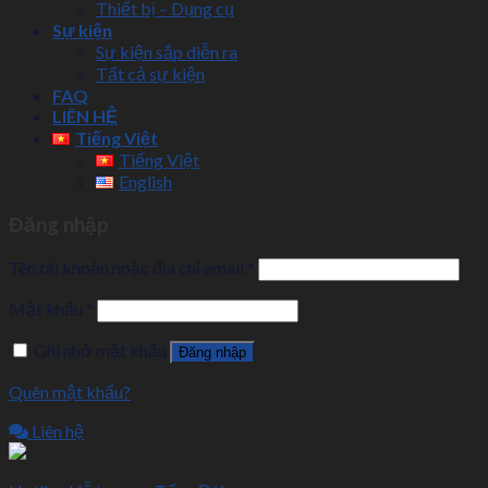
Thiết bị – Dụng cụ
Sự kiện
Sự kiện sắp diễn ra
Tất cả sự kiện
FAQ
LIÊN HỆ
Tiếng Việt
Tiếng Việt
English
Đăng nhập
Tên tài khoản hoặc địa chỉ email
*
Mật khẩu
*
Ghi nhớ mật khẩu
Đăng nhập
Quên mật khẩu?
Liên hệ