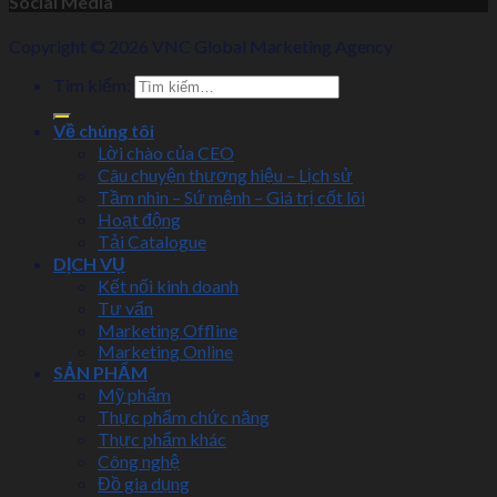
Social Media
Copyright © 2026 VNC Global Marketing Agency
Tìm kiếm:
Về chúng tôi
Lời chào của CEO
Câu chuyện thương hiệu – Lịch sử
Tầm nhìn – Sứ mệnh – Giá trị cốt lõi
Hoạt động
Tải Catalogue
DỊCH VỤ
Kết nối kinh doanh
Tư vấn
Marketing Offline
Marketing Online
SẢN PHẨM
Mỹ phẩm
Thực phẩm chức năng
Thực phẩm khác
Công nghệ
Đồ gia dụng