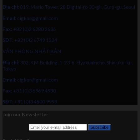
Địa chỉ:
819, Mario Tower, 28 Digital-ro 30-gil, Guro-gu, Seoul
Email:
cigkor@gmail.com
Fax:
+82 (0)2 6280 2636
SĐT:
+82 (0)2 6749 1224
VĂN PHÒNG NHẬT BẢN
Địa chỉ:
302, KM Building, 1-23-6, Hyakunincho, Shinjuku-ku,
Tokyo
Email:
cigkor@gmail.com
Fax:
+81 (0)3 6969 4980
SĐT:
+81 (0)3 4500 9998
Join our Newsletter